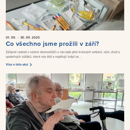
01. 09.
- 30. 09.
2025
Co všechno jsme prožili v září?
Zářijové radosti v našem domověZáří u nás bylo plné krásných setkání, vůní, chutí a
společných zážitků, které nás těší a naplňují.I když se...
Více o této akci