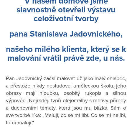
V našem domově jsme
slavnostně otevřeli výstavu
celoživotní tvorby
pana Stanislava Jadovnického
,
našeho milého klienta, který se k
malování vrátil právě zde, u nás.
Pan Jadovnický začal malovat už jako malý chlapec,
a přestože nikdy nestudoval uměleckou školu, jeho
obrazy mají hloubku, osobitý rukopis a silnou
výpověď. Nejraději tvoří olejomalby s motivy přírody
a duchovními tématy, která jsou mu blízká. Sám o
své tvorbě říká: „Maluji, co se mi líbí. Co se mi nelíbí,
to nemaluji.“