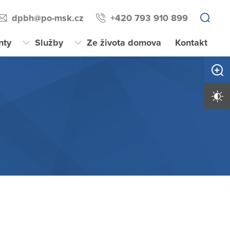
dpbh@po-msk.cz
+420 793 910 899
nty
Služby
Ze života domova
Kontakt
Zvětši
Vysoký 