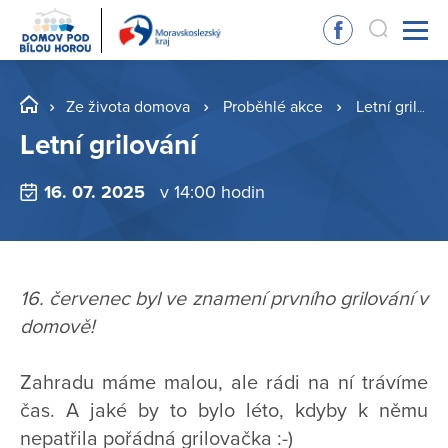
Ze života domova
Proběhlé akce
Letní grilování
Letní grilování
16. 07. 2025
v 14:00 hodin
16. červenec byl ve znamení prvního grilování v
domově!
Zahradu máme malou, ale rádi na ní trávíme
čas. A jaké by to bylo léto, kdyby k němu
nepatřila pořádná grilovačka :-)