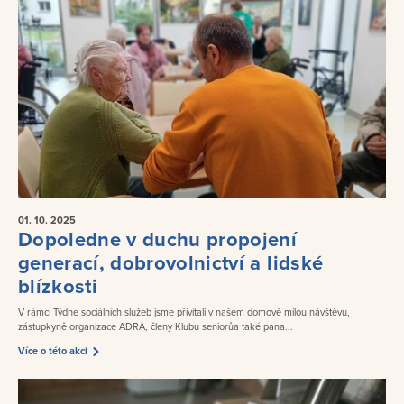
01. 10.
2025
Dopoledne v duchu propojení
generací, dobrovolnictví a lidské
blízkosti
V rámci Týdne sociálních služeb jsme přivítali v našem domově milou návštěvu,
zástupkyně organizace ADRA, členy Klubu seniorůa také pana...
Více o této akci