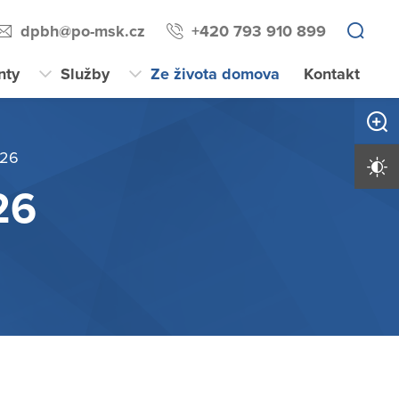
dpbh@po-msk.cz
+420 793 910 899
nty
Služby
Ze života domova
Kontakt
Zvětši
026
Vysoký 
26